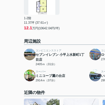
1-2階
11.37坪 (37.61㎡)
12.1
万円(10642.04円/坪)
周辺施設
コンビニエンスストア
コ
セブンイレブン 小平上水新町1丁
ロ
目店
2
2405ｍ（31分）
スーパー
ス
ミニコープ鷹の台店
い
2914ｍ（37分）
2
近隣の物件