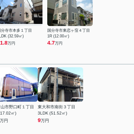
国分寺市本多１丁目
国分寺市東恋ヶ窪４丁目
LDK (32.59㎡)
1R (12.00㎡)
1.8
4.7
万円
万円
村山市野口町１丁目
東大和市南街３丁目
(17.02㎡)
3LDK (51.52㎡)
9
万円
万円