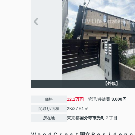
【外観】
12.1万円
管理/共益費
3,000円
価格
2K/37.61㎡
間取り/面積
東京都
国分寺市
光町
２丁目
所在地
ＷｏｏｄＣｒｅｓｔ国立Ｒｅｓｉｄｅｎｃ