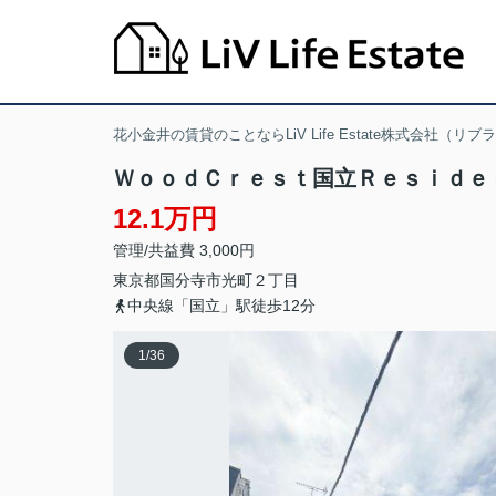
花小金井の賃貸のことならLiV Life Estate株式会社（リ
ＷｏｏｄＣｒｅｓｔ国立Ｒｅｓｉｄｅ
12.1万円
管理/共益費 3,000円
東京都
国分寺市
光町
２丁目
中央線「国立」駅徒歩12分
1
/
36