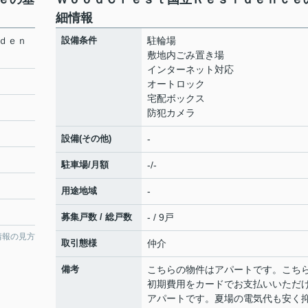
細情報
ｄｅｎ
設備条件
駐輪場
敷地内ごみ置き場
インターネット対応
オートロック
宅配ボックス
防犯カメラ
設備(その他)
-
駐車場/月額
-/-
用途地域
-
募集戸数 / 総戸数
- / 9戸
情報の見方
取引態様
仲介
備考
こちらの物件はアパートです。こち
初期費用をカードでお支払いいただ
アパートです。夏場の電気代も安く