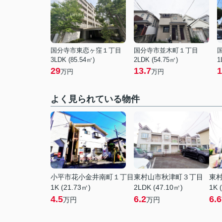
国分寺市東恋ヶ窪１丁目
国分寺市並木町１丁目
3LDK (85.54㎡)
2LDK (54.75㎡)
1
29
13.7
1
万円
万円
よく見られている物件
小平市花小金井南町１丁目
東村山市秋津町３丁目
東
1K (21.73㎡)
2LDK (47.10㎡)
1K 
4.5
6.2
6.6
万円
万円