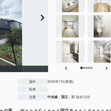
2026年7月(新築)
築年
-
駐車
中央線
「
国立
」駅 徒歩12分
交通
ｅの基
ＷｏｏｄＣｒｅｓｔ国立Ｒｅｓｉｄｅｎｃｅ