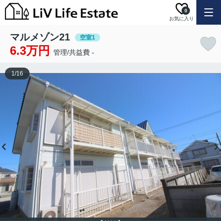
0
お気に入り
マルメゾン21
空室1
6.3万円
管理/共益費 -
1
/
16