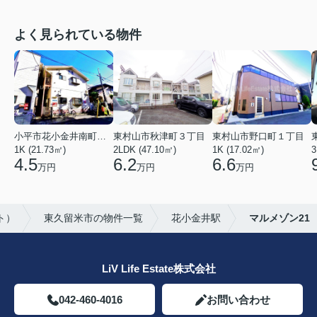
よく見られている物件
小平市花小金井南町１丁目
東村山市秋津町３丁目
東村山市野口町１丁目
1K (21.73㎡)
2LDK (47.10㎡)
1K (17.02㎡)
3
4.5
6.2
6.6
万円
万円
万円
ト）
東久留米市の物件一覧
花小金井駅
マルメゾン21
LiV Life Estate株式会社
042-460-4016
お問い合わせ