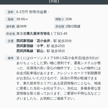
【外観】
6.3万円 管理/共益費 -
賃料
39.65㎡
2DK
面積
間取り
築39年
2階/2階建
築年数
所在階
東京都
東久留米市
弥生
１丁目2-49
所在地
西武新宿線
「
花小金井
」駅 徒歩20分
交通
西武新宿線
「
小平
」駅 徒歩23分
西武拝島線
「
萩山
」駅 徒歩35分
近くにはローソンストア100 LS花小金井店(徒歩3分)が
備考
ありちょっとした買い物に便利です。通風システムが整
った、住環境の良い安心の物件です。こちらの物件には
自走式駐車場があります。クレジットカードで初期費用
がお支払いいただけるので、決済の手間が軽減できま
す。東久留米市エリアにある賃貸情報のことなら、地域
に密着した当社へお任せ下さい。当社は、多種多様な賃
貸情報を取り扱っております。ご要望や不明な点などご
ざいましたら、お気軽にご連絡下さい。