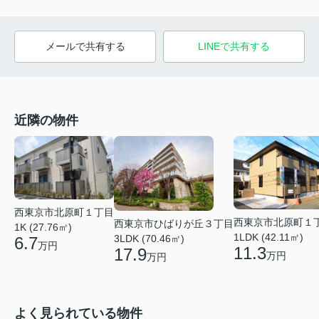
メールで共有する
LINEで共有する
近隣の物件
西東京市北原町１丁目
西東京市北原町１
西東京市ひばりが丘３丁目
1K (27.76㎡)
1LDK (42.11㎡)
3LDK (70.46㎡)
6.7
万円
11.3
17.9
万円
万円
よく見られている物件