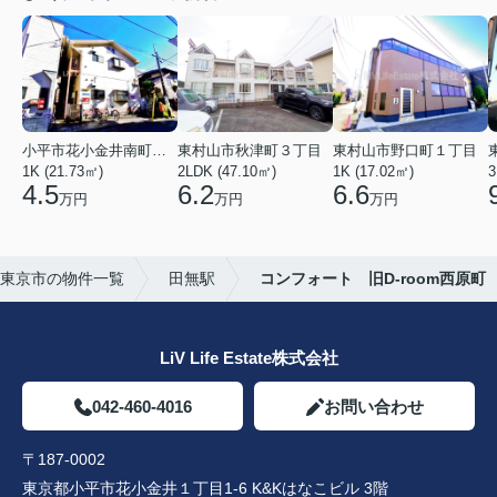
小平市花小金井南町１丁目
東村山市秋津町３丁目
東村山市野口町１丁目
1K (21.73㎡)
2LDK (47.10㎡)
1K (17.02㎡)
3
4.5
6.2
6.6
万円
万円
万円
東京市の物件一覧
田無駅
コンフォート 旧D-room西原町
LiV Life Estate株式会社
042-460-4016
お問い合わせ
〒187-0002
東京都小平市花小金井１丁目1-6 K&Kはなこビル 3階