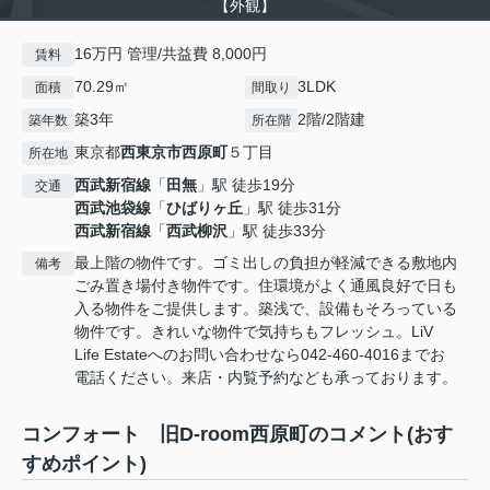
【外観】
16万円 管理/共益費 8,000円
賃料
70.29㎡
3LDK
面積
間取り
築3年
2階/2階建
築年数
所在階
東京都
西東京市
西原町
５丁目
所在地
西武新宿線
「
田無
」駅 徒歩19分
交通
西武池袋線
「
ひばりヶ丘
」駅 徒歩31分
西武新宿線
「
西武柳沢
」駅 徒歩33分
最上階の物件です。ゴミ出しの負担が軽減できる敷地内
備考
ごみ置き場付き物件です。住環境がよく通風良好で日も
入る物件をご提供します。築浅で、設備もそろっている
物件です。きれいな物件で気持ちもフレッシュ。LiV
Life Estateへのお問い合わせなら042-460-4016までお
電話ください。来店・内覧予約なども承っております。
コンフォート 旧D-room西原町のコメント(おす
すめポイント)