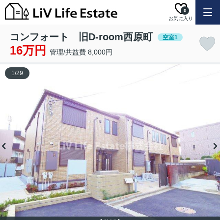
0
お気に入り
コンフォート 旧D-room西原町
空室1
16万円
管理/共益費 8,000円
1
/
29